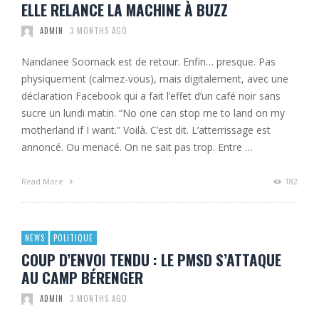
ELLE RELANCE LA MACHINE À BUZZ
ADMIN
3 MONTHS AGO
Nandanee Soornack est de retour. Enfin… presque. Pas
physiquement (calmez-vous), mais digitalement, avec une
déclaration Facebook qui a fait l’effet d’un café noir sans
sucre un lundi matin. “No one can stop me to land on my
motherland if I want.” Voilà. C’est dit. L’atterrissage est
annoncé. Ou menacé. On ne sait pas trop. Entre …
Read More
182
NEWS
POLITIQUE
COUP D’ENVOI TENDU : LE PMSD S’ATTAQUE
AU CAMP BÉRENGER
ADMIN
3 MONTHS AGO