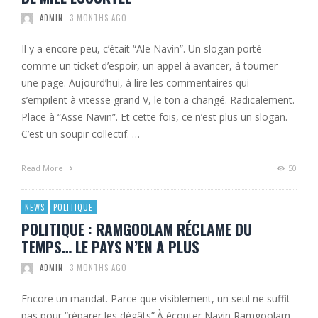
ADMIN
3 MONTHS AGO
Il y a encore peu, c’était “Ale Navin”. Un slogan porté
comme un ticket d’espoir, un appel à avancer, à tourner
une page. Aujourd’hui, à lire les commentaires qui
s’empilent à vitesse grand V, le ton a changé. Radicalement.
Place à “Asse Navin”. Et cette fois, ce n’est plus un slogan.
C’est un soupir collectif. …
Read More
50
NEWS
POLITIQUE
POLITIQUE : RAMGOOLAM RÉCLAME DU
TEMPS… LE PAYS N’EN A PLUS
ADMIN
3 MONTHS AGO
Encore un mandat. Parce que visiblement, un seul ne suffit
pas pour “réparer les dégâts”.À écouter Navin Ramgoolam,