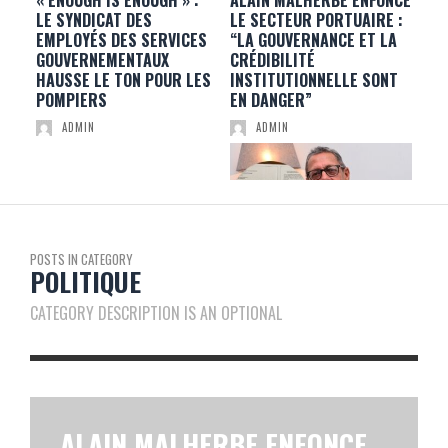
UES
« ENOUGH IS ENOUGH » :
ALAIN MALHERBE ENFONCE
30 
LE SYNDICAT DES
LE SECTEUR PORTUAIRE :
MA
EMPLOYÉS DES SERVICES
“LA GOUVERNANCE ET LA
VI
GOUVERNEMENTAUX
CRÉDIBILITÉ
CO
HAUSSE LE TON POUR LES
INSTITUTIONNELLE SONT
VIL
POMPIERS
EN DANGER”
ADMIN
ADMIN
POSTS IN CATEGORY
POLITIQUE
CATEGORY DESCRIPTION IS AN OPTIONAL
ALAIN MALHERBE ENFONCE