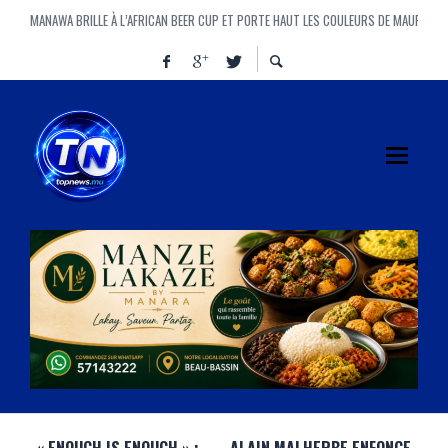
MANAWA BRILLE À L’AFRICAN BEER CUP ET PORTE HAUT LES COULEURS DE MAURICE
FINANCE BILL : DOOMSDAY OU REDEMPTION ? LE VOTE QUI POURRAIT REDÉFINIR LE 
LOTISSEMENT PIERREFONDS (PHASE II) : UN FORT ENGOUEMENT POUR UN PROJET P
AYE, AYE, AYE ! CINQUANTE-CINQ « AYE » AU PARLEMENT, ET UN IMMENSE « AÏE » DANS