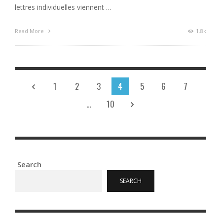
lettres individuelles viennent …
Read More
1.8k
1
2
3
4
5
6
7
…
10
Search
SEARCH