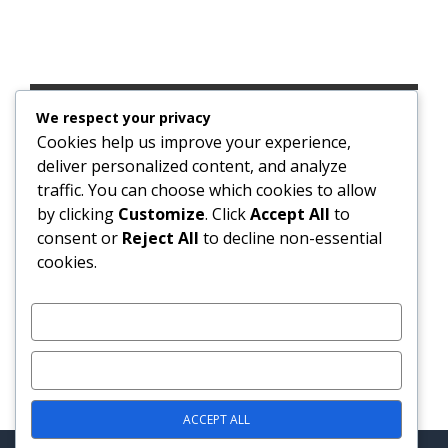
AYE, AYE, AYE ! CINQUANTE-CINQ « AYE » AU PARLEMENT, ET UN
IMMENSE « AÏE » DANS LE PAYS.
We respect your privacy
Cookies help us improve your experience,
SUGGESTED POSTS
deliver personalized content, and analyze
traffic. You can choose which cookies to allow
by clicking
Customize
. Click
Accept All
to
consent or
Reject All
to decline non-essential
cookies.
POLITIQUE : SOLDA LALIT MILITANT… L’ÉNIGME GUNNESS!
CUSTOMIZE
POINTE-AUX-SABLES : PRENDRE LE BUS, UN VRAI CALVAIRE
REJECT ALL
PORT-LOUIS : ESCALATOR HORS SERVICE À LA STATION
VICTORIA APRÈS UN ACTE DE VANDALISME
ACCEPT ALL