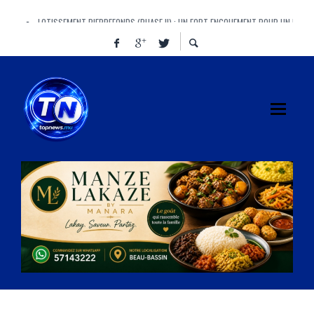
LOTISSEMENT PIERREFONDS (PHASE II) : UN FORT ENGOUEMENT POUR UN PROJ
AYE, AYE, AYE ! CINQUANTE-CINQ « AYE » AU PARLEMENT, ET UN IMMENSE « AÏE »
MANAWA BRILLE À L’AFRICAN BEER CUP ET PORTE HAUT LES COULEURS DE MAUR
FINANCE BILL : DOOMSDAY OU REDEMPTION ? LE VOTE QUI POURRAIT REDÉFINIR