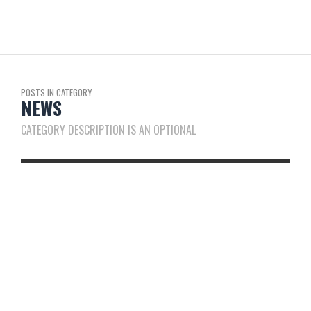
POSTS IN CATEGORY
NEWS
CATEGORY DESCRIPTION IS AN OPTIONAL
ÉCOUTES TÉLÉPHONIQUES À
MAURICE : COMMENT TOUT
A COMMENCÉ EN 1999