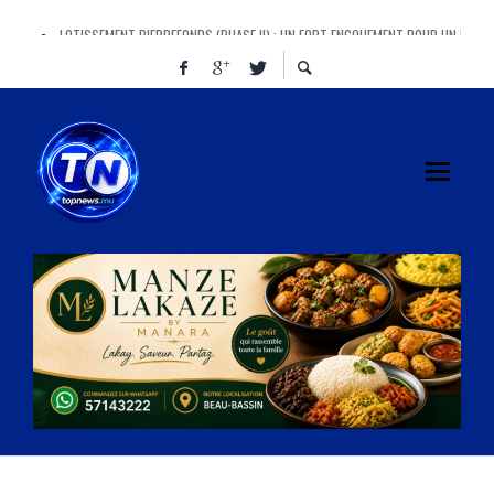
LOTISSEMENT PIERREFONDS (PHASE II) : UN FORT ENGOUEMENT POUR UN PROJ
AYE, AYE, AYE ! CINQUANTE-CINQ « AYE » AU PARLEMENT, ET UN IMMENSE « AÏE »
MANAWA BRILLE À L’AFRICAN BEER CUP ET PORTE HAUT LES COULEURS DE MAUR
FINANCE BILL : DOOMSDAY OU REDEMPTION ? LE VOTE QUI POURRAIT REDÉFINIR