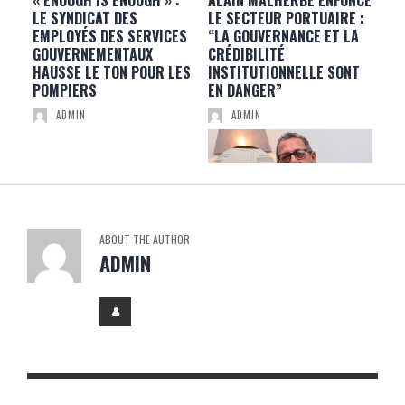
UES
« ENOUGH IS ENOUGH » :
ALAIN MALHERBE ENFONCE
30 
LE SYNDICAT DES
LE SECTEUR PORTUAIRE :
MA
EMPLOYÉS DES SERVICES
“LA GOUVERNANCE ET LA
VI
GOUVERNEMENTAUX
CRÉDIBILITÉ
CO
HAUSSE LE TON POUR LES
INSTITUTIONNELLE SONT
VIL
POMPIERS
EN DANGER”
ADMIN
ADMIN
ABOUT THE AUTHOR
ADMIN