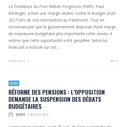
Le fondateur du Fron Militan Progressis (FMP), Paul
Bérenger, a livré une charge sévère contre le Budget 2026-
2027 lors de son intervention au Parlement. Tout en
reconnaissant que le gouvernement disposait d’une marge
de manœuvre budgétaire plus importante cette année, il
estime que cette opportunité a été gaspillée. Selon lui,
l’exécutif a échoué sur ses …
Read More
51
NEWS
RÉFORME DES PENSIONS : L’OPPOSITION
DEMANDE LA SUSPENSION DES DÉBATS
BUDGÉTAIRES
ADMIN
1 MONTH AGO
L’opposition a tenté, jeudi 25 juin, de faire suspendre les