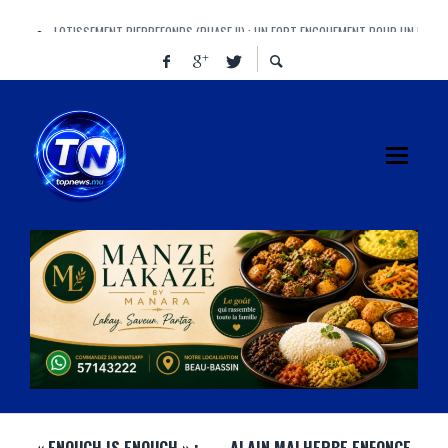
LOTISSEMENT PIERREFONDS (PHASE II) : UN FORT ENGOUEMENT POUR UN PROJ
AYE, AYE, AYE ! CINQUANTE-CINQ « AYE » AU PARLEMENT, ET UN IMMENSE « AÏE »
MANAWA BRILLE À L’AFRICAN BEER CUP ET PORTE HAUT LES COULEURS DE MAUR
FINANCE BILL : DOOMSDAY OU REDEMPTION ? LE VOTE QUI POURRAIT REDÉFINIR