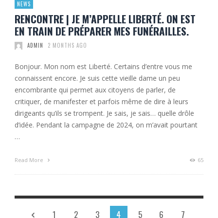
NEWS
RENCONTRE | JE M’APPELLE LIBERTÉ. ON EST
EN TRAIN DE PRÉPARER MES FUNÉRAILLES.
ADMIN
2 MONTHS AGO
Bonjour. Mon nom est Liberté. Certains d’entre vous me
connaissent encore. Je suis cette vieille dame un peu
encombrante qui permet aux citoyens de parler, de
critiquer, de manifester et parfois même de dire à leurs
dirigeants qu’ils se trompent. Je sais, je sais… quelle drôle
d’idée. Pendant la campagne de 2024, on m’avait pourtant
…
Read More
65
1
2
3
4
5
6
7