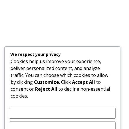
BLINK ET EMTEL OFFRENT UNE EXPÉRIENCE
CINÉMATOGRAPHIQUE À DES ENFANTS ISSUS DE MILIEUX
DIFFICILES
We respect your privacy
Cookies help us improve your experience,
deliver personalized content, and analyze
traffic. You can choose which cookies to allow
by clicking
Customize
. Click
Accept All
to
consent or
Reject All
to decline non-essential
cookies.
CUSTOMIZE
REJECT ALL
CABINET DECISIONS : MOHAMED, SUBRON, UTEEM, SIK YUEN ET