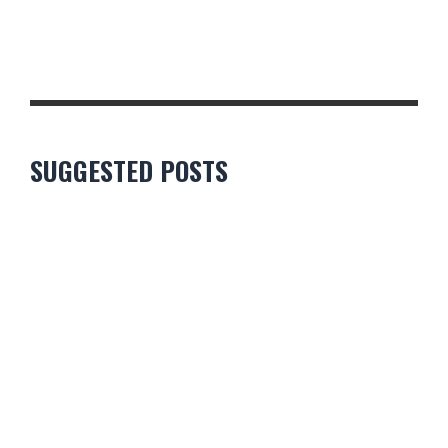
AYE, AYE, AYE ! CINQUANTE-CINQ « AYE » AU PARLEMENT, ET UN
IMMENSE « AÏE » DANS LE PAYS.
SUGGESTED POSTS
11 NOVEMBRE 2025 – UN AN APRÈS LE 60-0 : DE L’EUPHORIE À
LA DÉSILLUSION