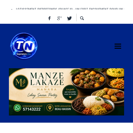
LOTISSEMENT PIERREFONDS (PHASE II) : UN FORT ENGOUEMENT POUR UN PROJ
AYE, AYE, AYE ! CINQUANTE-CINQ « AYE » AU PARLEMENT, ET UN IMMENSE « AÏE »
MANAWA BRILLE À L’AFRICAN BEER CUP ET PORTE HAUT LES COULEURS DE MAUR
FINANCE BILL : DOOMSDAY OU REDEMPTION ? LE VOTE QUI POURRAIT REDÉFINIR