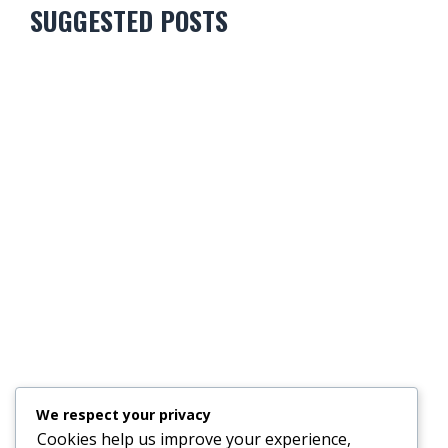
SUGGESTED POSTS
POLITIQUE : SOLDA LALIT MILITANT… L’ÉNIGME GUNNESS!
DRAME À BARKLY : UN RASSEMBLEMENT DE MOTOCYCLETTES
We respect your privacy
VIRE AU CAUCHEMAR, UN MORT ET PLUSIEURS BLESSÉS
Cookies help us improve your experience,