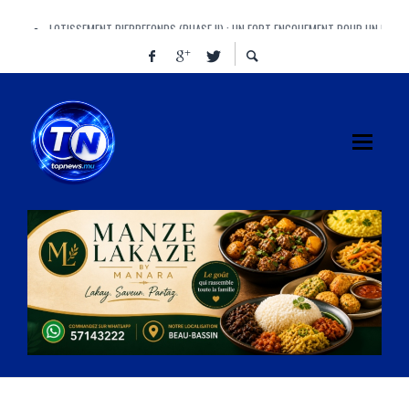
LOTISSEMENT PIERREFONDS (PHASE II) : UN FORT ENGOUEMENT POUR UN PROJ
AYE, AYE, AYE ! CINQUANTE-CINQ « AYE » AU PARLEMENT, ET UN IMMENSE « AÏE »
MANAWA BRILLE À L’AFRICAN BEER CUP ET PORTE HAUT LES COULEURS DE MAUR
FINANCE BILL : DOOMSDAY OU REDEMPTION ? LE VOTE QUI POURRAIT REDÉFINIR